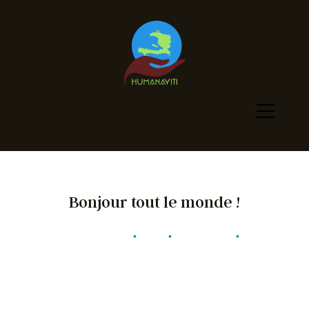
Bonjour tout le monde !
Humanayiti
•
Blog
•
Non Classé
•
Bonjour Tout Le Monde !