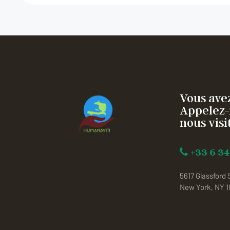
Vous avez
Appelez-
nous visit
+33 6 34
5617 Glassford 
New York, NY 