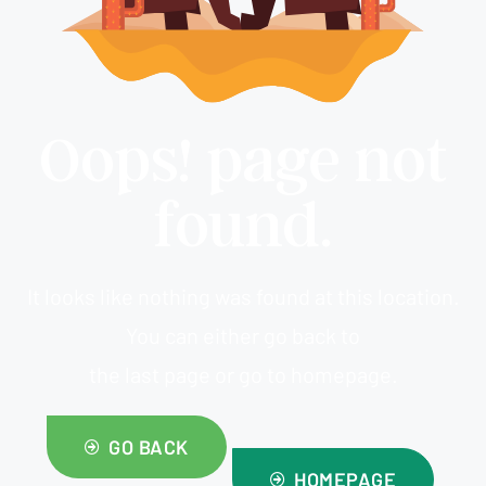
Oops! page not
found.
It looks like nothing was found at this location.
You can either go back to
the last page or go to homepage.
GO BACK
HOMEPAGE