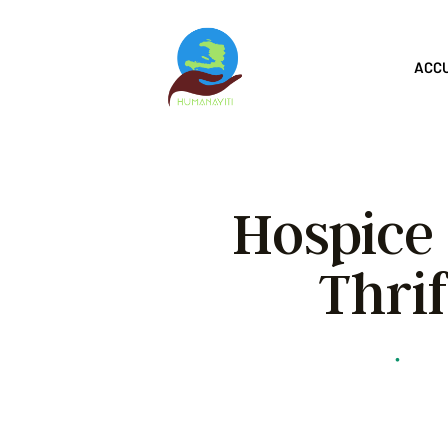
ACC
Hospice 
Thri
Humanayiti
•
ID Du