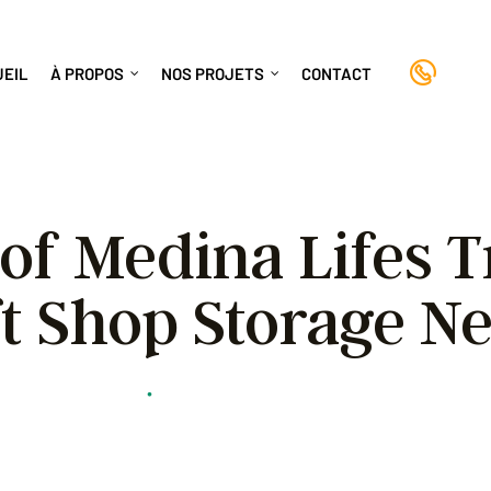
+(8
UEIL
À PROPOS
NOS PROJETS
CONTACT
of Medina Lifes 
ft Shop Storage N
 Formulaire De Don
•
Hospice Of Medina Lifes Treasures Thrift 