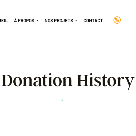
+(8
UEIL
À PROPOS
NOS PROJETS
CONTACT
Donation History
Humanayiti
•
Donation History